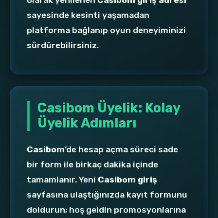
olarak yenilenen
Casibom giriş adresi
sayesinde kesinti yaşamadan
platforma bağlanıp oyun deneyiminizi
sürdürebilirsiniz.
Casibom Üyelik: Kolay
Üyelik Adımları
Casibom
’de hesap açma süreci sade
bir form ile birkaç dakika içinde
tamamlanır. Yeni
Casibom giriş
sayfasına ulaştığınızda kayıt formunu
doldurun; hoş geldin promosyonlarına