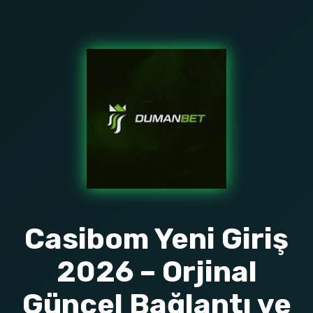
Casibom Yeni Giriş
2026 – Orjinal
Güncel Bağlantı ve