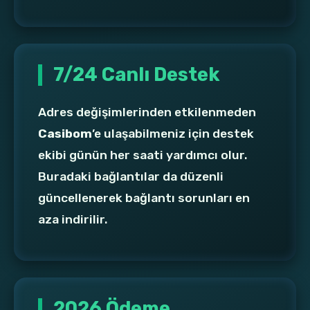
7/24 Canlı Destek
Adres değişimlerinden etkilenmeden
Casibom
’e ulaşabilmeniz için destek
ekibi günün her saati yardımcı olur.
Buradaki bağlantılar da düzenli
güncellenerek bağlantı sorunları en
aza indirilir.
2026 Ödeme