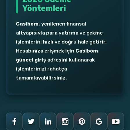
Yöntemleri
Casibom
, yenilenen finansal
altyapısıyla para yatırma ve çekme
işlemlerini hızlı ve doğru hale getirir.
Hesabınıza erişmek için
Casibom
güncel giriş
adresini kullanarak
işlemlerinizi rahatça
tamamlayabilirsiniz.