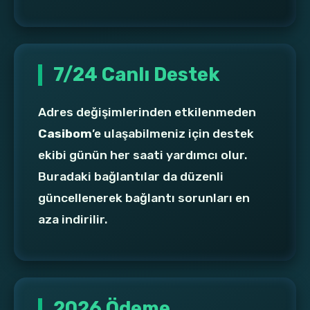
7/24 Canlı Destek
Adres değişimlerinden etkilenmeden
Casibom
’e ulaşabilmeniz için destek
ekibi günün her saati yardımcı olur.
Buradaki bağlantılar da düzenli
güncellenerek bağlantı sorunları en
aza indirilir.
2026 Ödeme