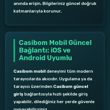
anında erişin. Bilgileriniz güncel doğruk
katmanlarıyla korunur.
Casibom Mobil Güncel
Bağlantı: iOS ve
Android Uyumlu
Casibom mobil
deneyimi tüm modern
tarayıcılarda akıcıdır. Uygulama ya da
tarayıcı üzerinden
Casibom güncel
giriş
bağlantısıyla hızlı şekilde giriş
yapabilir, dilediğiniz her yerde güvenle
oynayabilirsiniz.