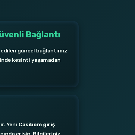
üvenli Bağlantı
edilen güncel bağlantımız
inde kesinti yaşamadan
ır. Yeni
Casibom giriş
nda erişin. Bilgileriniz