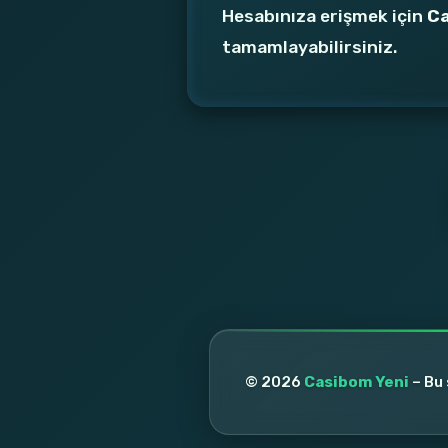
Hesabınıza erişmek için
Ca
tamamlayabilirsiniz.
© 2026
Casibom Yeni
– Bu