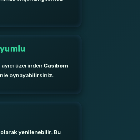
Uyumlu
rayıcı üzerinden
Casibom
enle oynayabilirsiniz.
larak yenilenebilir. Bu