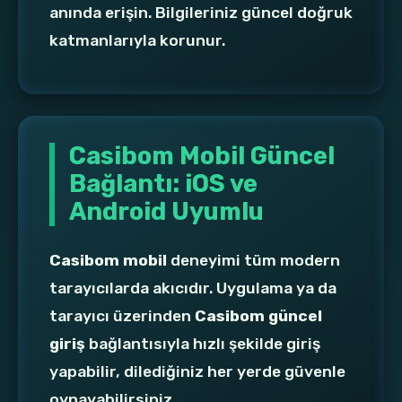
anında erişin. Bilgileriniz güncel doğruk
katmanlarıyla korunur.
Casibom Mobil Güncel
Bağlantı: iOS ve
Android Uyumlu
Casibom mobil
deneyimi tüm modern
tarayıcılarda akıcıdır. Uygulama ya da
tarayıcı üzerinden
Casibom güncel
giriş
bağlantısıyla hızlı şekilde giriş
yapabilir, dilediğiniz her yerde güvenle
oynayabilirsiniz.