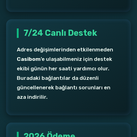
7/24 Canlı Destek
Adres değişimlerinden etkilenmeden
Casibom
’e ulaşabilmeniz için destek
ekibi günün her saati yardımcı olur.
Buradaki bağlantılar da düzenli
güncellenerek bağlantı sorunları en
aza indirilir.
2026 Ödeme