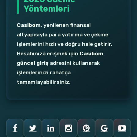
Yöntemleri
Casibom
, yenilenen finansal
altyapısıyla para yatırma ve çekme
işlemlerini hızlı ve doğru hale getirir.
Hesabınıza erişmek için
Casibom
güncel giriş
adresini kullanarak
işlemlerinizi rahatça
tamamlayabilirsiniz.