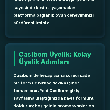
olarak yenilenen
Casibom giriş adresi
sayesinde kesinti yaşamadan
platforma bağlanıp oyun deneyiminizi
sürdürebilirsiniz.
Casibom Üyelik: Kolay
Üyelik Adımları
Casibom
’de hesap açma süreci sade
bir form ile birkaç dakika içinde
tamamlanır. Yeni
Casibom giriş
sayfasına ulaştığınızda kayıt formunu
doldurun; hoş geldin promosyonlarına