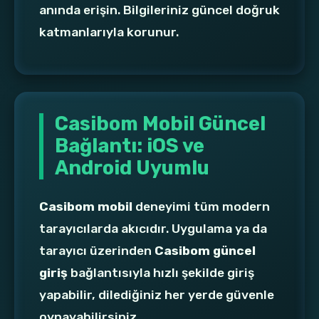
anında erişin. Bilgileriniz güncel doğruk
katmanlarıyla korunur.
Casibom Mobil Güncel
Bağlantı: iOS ve
Android Uyumlu
Casibom mobil
deneyimi tüm modern
tarayıcılarda akıcıdır. Uygulama ya da
tarayıcı üzerinden
Casibom güncel
giriş
bağlantısıyla hızlı şekilde giriş
yapabilir, dilediğiniz her yerde güvenle
oynayabilirsiniz.