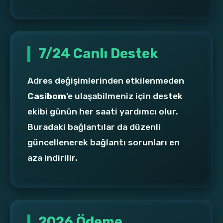
7/24 Canlı Destek
Adres değişimlerinden etkilenmeden
Casibom
’e ulaşabilmeniz için destek
ekibi günün her saati yardımcı olur.
Buradaki bağlantılar da düzenli
güncellenerek bağlantı sorunları en
aza indirilir.
2026 Ödeme