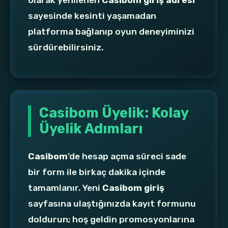
olarak yenilenen
Casibom giriş adresi
sayesinde kesinti yaşamadan
platforma bağlanıp oyun deneyiminizi
sürdürebilirsiniz.
Casibom Üyelik: Kolay
Üyelik Adımları
Casibom
’de hesap açma süreci sade
bir form ile birkaç dakika içinde
tamamlanır. Yeni
Casibom giriş
sayfasına ulaştığınızda kayıt formunu
doldurun; hoş geldin promosyonlarına