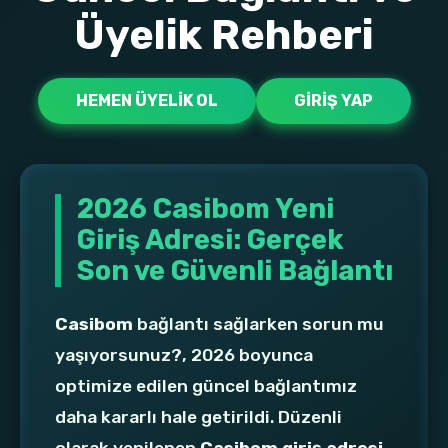
Üyelik Rehberi
HEMEN ÜYELIK OL
GIRIŞ YAP
2026 Casibom Yeni
Giriş Adresi: Gerçek
Son ve Güvenli Bağlantı
Casibom
bağlantı sağlarken sorun mu
yaşıyorsunuz?, 2026 boyunca
optimize edilen güncel bağlantımız
daha kararlı hale getirildi. Düzenli