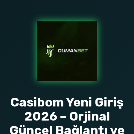
Casibom Yeni Giriş
2026 – Orjinal
Güncel Bağlantı ve