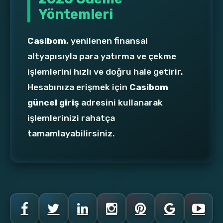
Yöntemleri
Casibom
, yenilenen finansal
altyapısıyla para yatırma ve çekme
işlemlerini hızlı ve doğru hale getirir.
Hesabınıza erişmek için
Casibom
güncel giriş
adresini kullanarak
işlemlerinizi rahatça
tamamlayabilirsiniz.