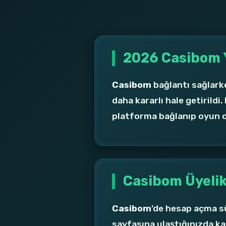
2026 Casibom Y
Casibom
bağlantı sağlark
daha kararlı hale getirildi
platforma bağlanıp oyun d
Casibom Üyelik:
Casibom
’de hesap açma sü
sayfasına ulaştığınızda ka