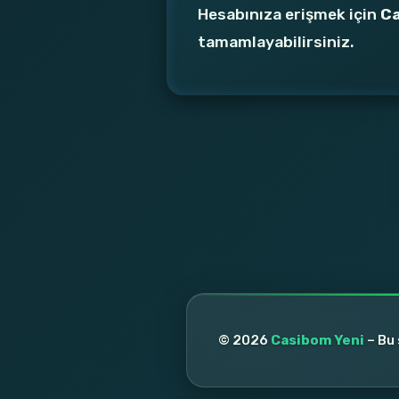
Hesabınıza erişmek için
Ca
tamamlayabilirsiniz.
© 2026
Casibom Yeni
– Bu