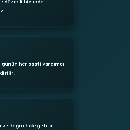
le düzenli biçimde
z.
bi günün her saati yardımcı
irilir.
 ve doğru hale getirir.