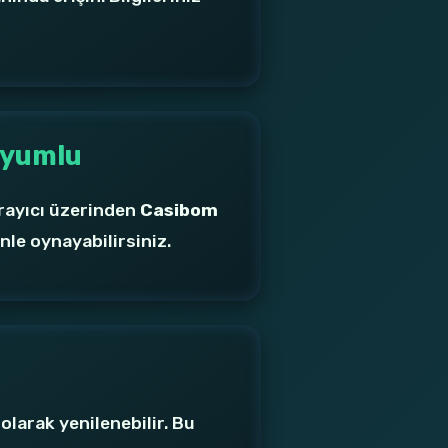
Uyumlu
rayıcı üzerinden
Casibom
enle oynayabilirsiniz.
larak yenilenebilir. Bu