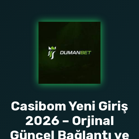
Casibom Yeni Giriş
2026 – Orjinal
Güncel Bağlantı ve