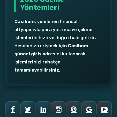
Yöntemleri
Casibom
, yenilenen finansal
altyapısıyla para yatırma ve çekme
işlemlerini hızlı ve doğru hale getirir.
Hesabınıza erişmek için
Casibom
güncel giriş
adresini kullanarak
işlemlerinizi rahatça
tamamlayabilirsiniz.