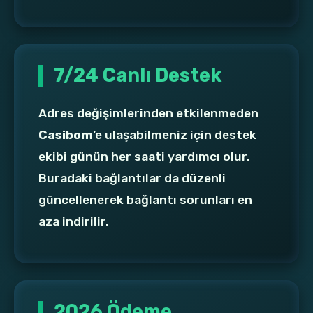
7/24 Canlı Destek
Adres değişimlerinden etkilenmeden
Casibom
’e ulaşabilmeniz için destek
ekibi günün her saati yardımcı olur.
Buradaki bağlantılar da düzenli
güncellenerek bağlantı sorunları en
aza indirilir.
2026 Ödeme