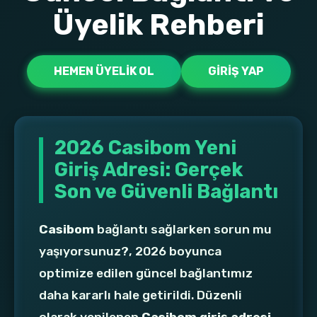
Üyelik Rehberi
HEMEN ÜYELIK OL
GIRIŞ YAP
2026 Casibom Yeni
Giriş Adresi: Gerçek
Son ve Güvenli Bağlantı
Casibom
bağlantı sağlarken sorun mu
yaşıyorsunuz?, 2026 boyunca
optimize edilen güncel bağlantımız
daha kararlı hale getirildi. Düzenli