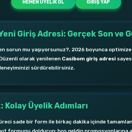
HEMEN ÜYELIK OL
GIRIŞ YAP
eni Giriş Adresi: Gerçek Son ve G
en sorun mu yaşıyorsunuz?, 2026 boyunca optimize 
. Düzenli olarak yenilenen
Casibom giriş adresi
sayes
eneyiminizi sürdürebilirsiniz.
 Kolay Üyelik Adımları
reci sade bir form ile birkaç dakika içinde tamamlan
yıt formunu doldurun; hoş geldin promosyonlarına anı