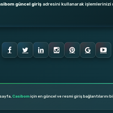
sibom güncel giriş
adresini kullanarak işlemlerinizi
 sayfa,
Casibom
için en güncel ve resmi giriş bağlantılarını 