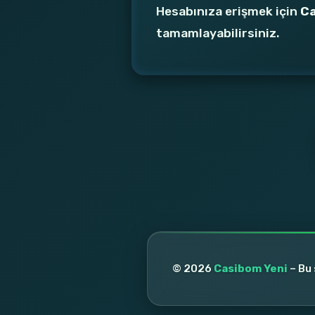
Hesabınıza erişmek için
Ca
tamamlayabilirsiniz.
© 2026
Casibom Yeni
– Bu