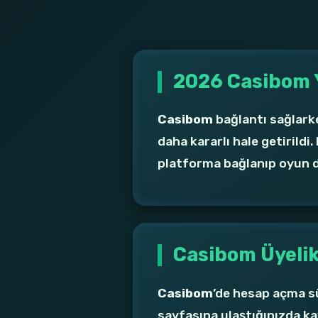
2026 Casibom Y
Casibom
bağlantı sağlark
daha kararlı hale getirildi
platforma bağlanıp oyun d
Casibom Üyelik:
Casibom
’de hesap açma sü
sayfasına ulaştığınızda ka