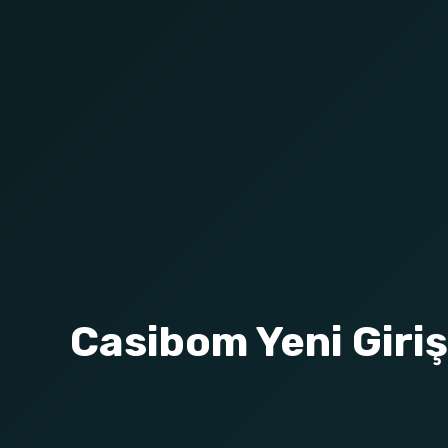
Casibom Yeni Giriş