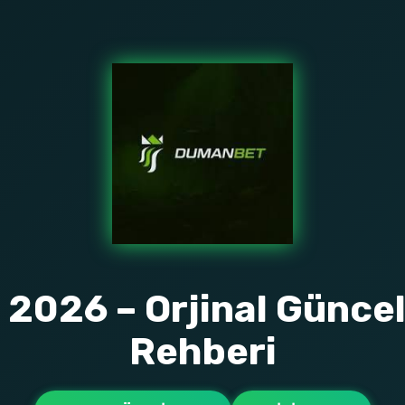
 2026 – Orjinal Güncel
Rehberi