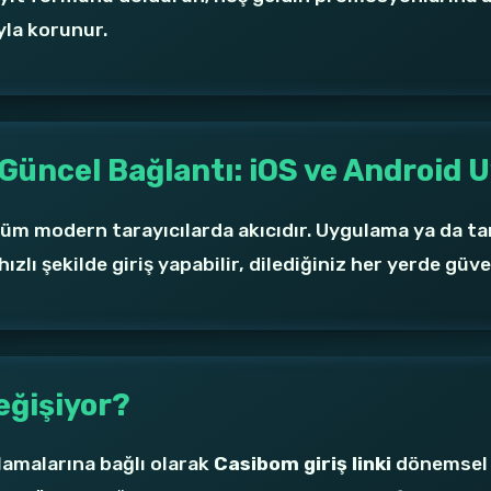
la korunur.
Güncel Bağlantı: iOS ve Android 
üm modern tarayıcılarda akıcıdır. Uygulama ya da ta
ızlı şekilde giriş yapabilir, dilediğiniz her yerde güv
eğişiyor?
tlamalarına bağlı olarak
Casibom giriş linki
dönemsel o