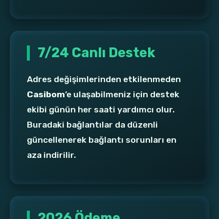
7/24 Canlı Destek
Adres değişimlerinden etkilenmeden
Casibom
’e ulaşabilmeniz için destek
ekibi günün her saati yardımcı olur.
Buradaki bağlantılar da düzenli
güncellenerek bağlantı sorunları en
aza indirilir.
2026 Ödeme