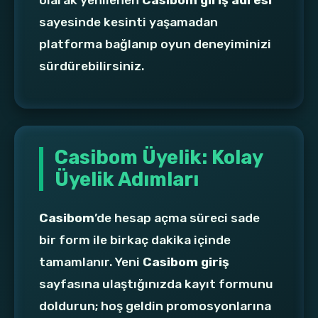
olarak yenilenen
Casibom giriş adresi
sayesinde kesinti yaşamadan
platforma bağlanıp oyun deneyiminizi
sürdürebilirsiniz.
Casibom Üyelik: Kolay
Üyelik Adımları
Casibom
’de hesap açma süreci sade
bir form ile birkaç dakika içinde
tamamlanır. Yeni
Casibom giriş
sayfasına ulaştığınızda kayıt formunu
doldurun; hoş geldin promosyonlarına