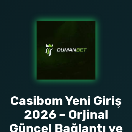
Casibom Yeni Giriş
2026 – Orjinal
Güncel Bağlantı ve