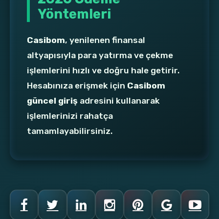
Yöntemleri
Casibom
, yenilenen finansal
altyapısıyla para yatırma ve çekme
işlemlerini hızlı ve doğru hale getirir.
Hesabınıza erişmek için
Casibom
güncel giriş
adresini kullanarak
işlemlerinizi rahatça
tamamlayabilirsiniz.