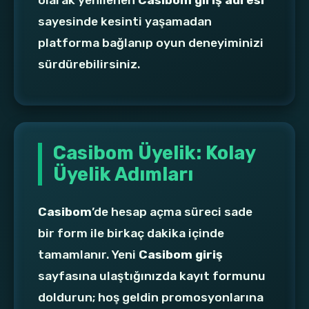
olarak yenilenen
Casibom giriş adresi
sayesinde kesinti yaşamadan
platforma bağlanıp oyun deneyiminizi
sürdürebilirsiniz.
Casibom Üyelik: Kolay
Üyelik Adımları
Casibom
’de hesap açma süreci sade
bir form ile birkaç dakika içinde
tamamlanır. Yeni
Casibom giriş
sayfasına ulaştığınızda kayıt formunu
doldurun; hoş geldin promosyonlarına