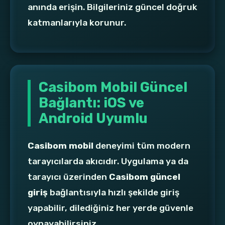
anında erişin. Bilgileriniz güncel doğruk
katmanlarıyla korunur.
Casibom Mobil Güncel
Bağlantı: iOS ve
Android Uyumlu
Casibom mobil
deneyimi tüm modern
tarayıcılarda akıcıdır. Uygulama ya da
tarayıcı üzerinden
Casibom güncel
giriş
bağlantısıyla hızlı şekilde giriş
yapabilir, dilediğiniz her yerde güvenle
oynayabilirsiniz.