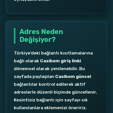
Adres Neden
Değişiyor?
Türkiye’deki bağlantı kısıtlamalarına
bağlı olarak
Casibom giriş linki
dönemsel olarak yenilenebilir. Bu
sayfada paylaşılan
Casibom güncel
bağlantılar kontrol edilerek aktif
adreslerle düzenli biçimde güncellenir.
Kesintisiz bağlantı için sayfayı sık
kullanılanlara eklemenizi öneririz.