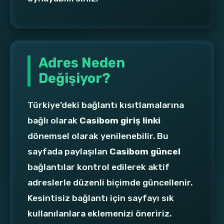
Adres Neden
Değişiyor?
Türkiye’deki bağlantı kısıtlamalarına
bağlı olarak
Casibom giriş linki
dönemsel olarak yenilenebilir. Bu
sayfada paylaşılan
Casibom güncel
bağlantılar kontrol edilerek aktif
adreslerle düzenli biçimde güncellenir.
Kesintisiz bağlantı için sayfayı sık
kullanılanlara eklemenizi öneririz.