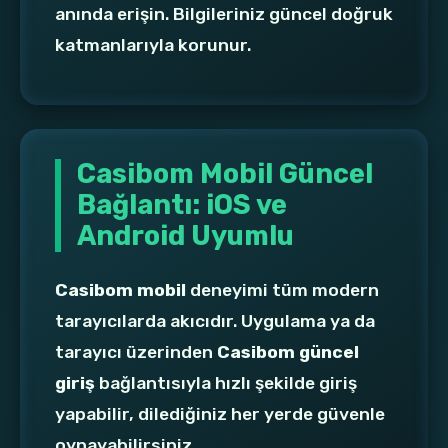
anında erişin. Bilgileriniz güncel doğruk
katmanlarıyla korunur.
Casibom Mobil Güncel
Bağlantı: iOS ve
Android Uyumlu
Casibom mobil
deneyimi tüm modern
tarayıcılarda akıcıdır. Uygulama ya da
tarayıcı üzerinden
Casibom güncel
giriş
bağlantısıyla hızlı şekilde giriş
yapabilir, dilediğiniz her yerde güvenle
oynayabilirsiniz.