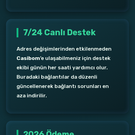
7/24 Canlı Destek
Adres değişimlerinden etkilenmeden
Casibom
’e ulaşabilmeniz için destek
ekibi günün her saati yardımcı olur.
Buradaki bağlantılar da düzenli
güncellenerek bağlantı sorunları en
aza indirilir.
2026 Ödeme