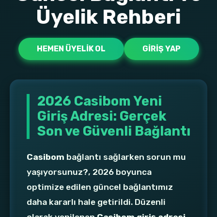
Üyelik Rehberi
HEMEN ÜYELIK OL
GIRIŞ YAP
2026 Casibom Yeni
Giriş Adresi: Gerçek
Son ve Güvenli Bağlantı
Casibom
bağlantı sağlarken sorun mu
yaşıyorsunuz?, 2026 boyunca
optimize edilen güncel bağlantımız
daha kararlı hale getirildi. Düzenli