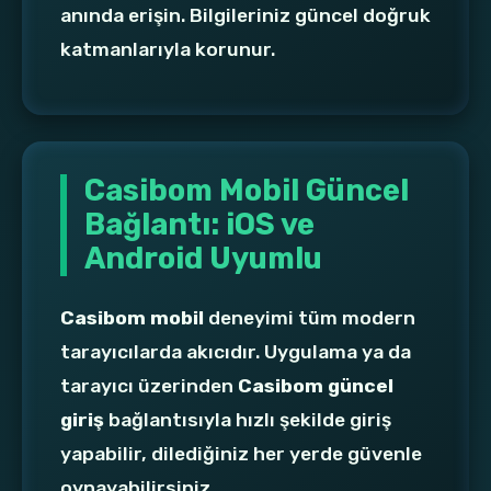
anında erişin. Bilgileriniz güncel doğruk
katmanlarıyla korunur.
Casibom Mobil Güncel
Bağlantı: iOS ve
Android Uyumlu
Casibom mobil
deneyimi tüm modern
tarayıcılarda akıcıdır. Uygulama ya da
tarayıcı üzerinden
Casibom güncel
giriş
bağlantısıyla hızlı şekilde giriş
yapabilir, dilediğiniz her yerde güvenle
oynayabilirsiniz.