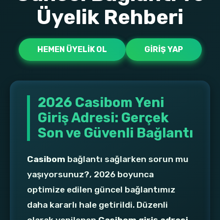
Üyelik Rehberi
HEMEN ÜYELIK OL
GIRIŞ YAP
2026 Casibom Yeni
Giriş Adresi: Gerçek
Son ve Güvenli Bağlantı
Casibom
bağlantı sağlarken sorun mu
yaşıyorsunuz?, 2026 boyunca
optimize edilen güncel bağlantımız
daha kararlı hale getirildi. Düzenli