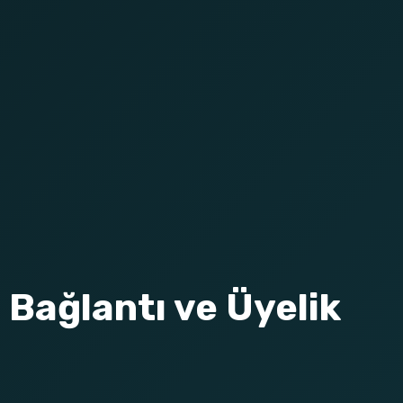
 Bağlantı ve Üyelik