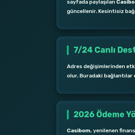
sayfada paylaşılan
Casibo
güncellenir. Kesintisiz bağ
7/24 Canlı Des
Adres değişimlerinden et
olur. Buradaki bağlantılar 
2026 Ödeme Yö
Casibom
, yenilenen finans