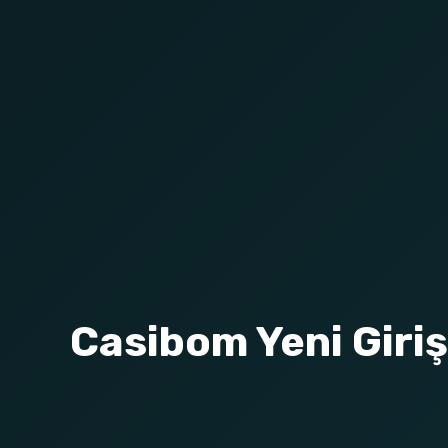
Casibom Yeni Giriş