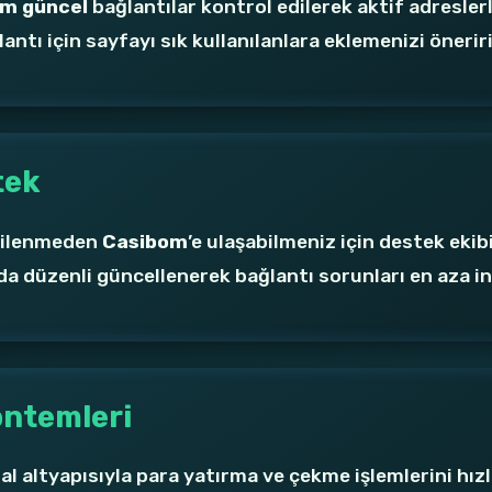
m güncel
bağlantılar kontrol edilerek aktif adresler
lantı için sayfayı sık kullanılanlara eklemenizi öneriri
tek
kilenmeden
Casibom
’e ulaşabilmeniz için destek eki
da düzenli güncellenerek bağlantı sorunları en aza ind
ntemleri
al altyapısıyla para yatırma ve çekme işlemlerini hızlı