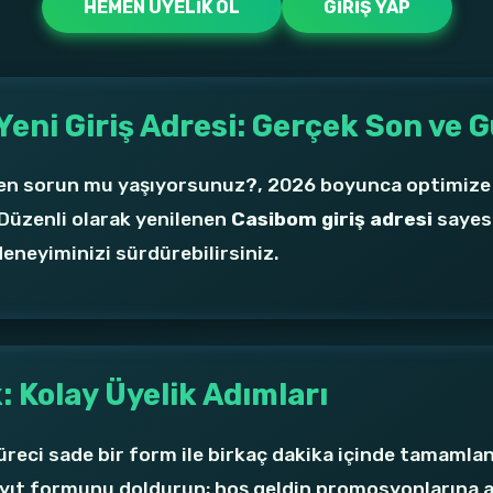
HEMEN ÜYELIK OL
GIRIŞ YAP
eni Giriş Adresi: Gerçek Son ve G
en sorun mu yaşıyorsunuz?, 2026 boyunca optimize 
. Düzenli olarak yenilenen
Casibom giriş adresi
sayes
eneyiminizi sürdürebilirsiniz.
 Kolay Üyelik Adımları
reci sade bir form ile birkaç dakika içinde tamamlan
yıt formunu doldurun; hoş geldin promosyonlarına anı