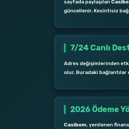
sayfada paylaşılan
Casibo
güncellenir. Kesintisiz bağ
7/24 Canlı Des
Adres değişimlerinden et
olur. Buradaki bağlantılar 
2026 Ödeme Yö
Casibom
, yenilenen finans