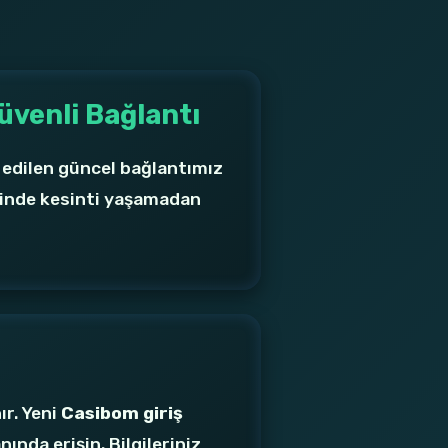
üvenli Bağlantı
edilen güncel bağlantımız
inde kesinti yaşamadan
ır. Yeni
Casibom giriş
nda erişin. Bilgileriniz