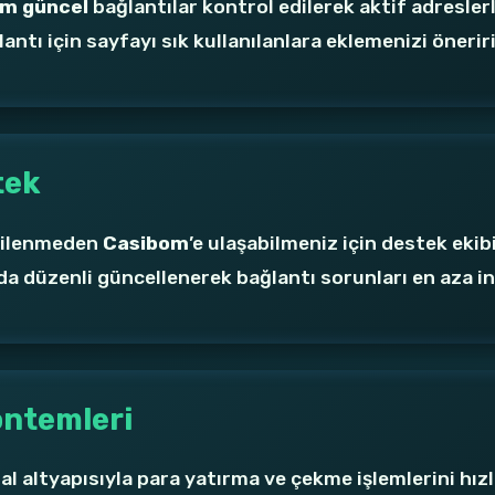
m güncel
bağlantılar kontrol edilerek aktif adresler
lantı için sayfayı sık kullanılanlara eklemenizi öneriri
tek
kilenmeden
Casibom
’e ulaşabilmeniz için destek eki
da düzenli güncellenerek bağlantı sorunları en aza ind
ntemleri
al altyapısıyla para yatırma ve çekme işlemlerini hızlı