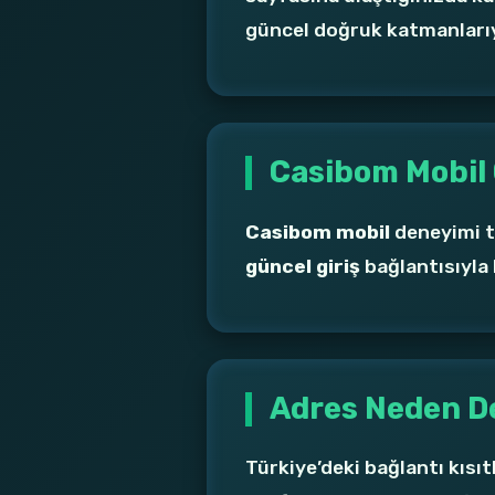
güncel doğruk katmanlarıy
Casibom Mobil 
Casibom mobil
deneyimi t
güncel giriş
bağlantısıyla h
Adres Neden D
Türkiye’deki bağlantı kısı