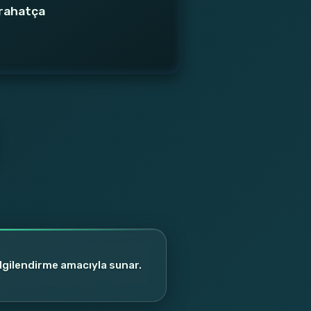
 rahatça
bilgilendirme amacıyla sunar.