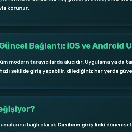
la korunur.
Güncel Bağlantı: iOS ve Android 
üm modern tarayıcılarda akıcıdır. Uygulama ya da ta
ızlı şekilde giriş yapabilir, dilediğiniz her yerde güv
eğişiyor?
tlamalarına bağlı olarak
Casibom giriş linki
dönemsel o