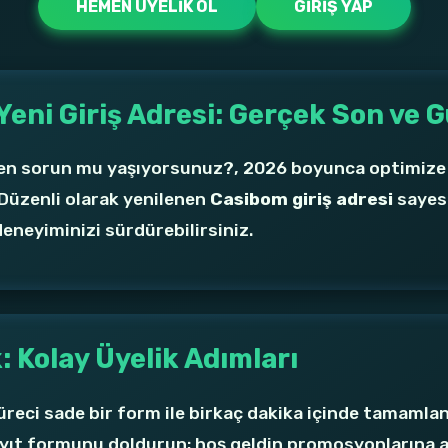
HEMEN ÜYELIK OL
GIRIŞ YAP
eni Giriş Adresi: Gerçek Son ve G
en sorun mu yaşıyorsunuz?, 2026 boyunca optimize 
. Düzenli olarak yenilenen
Casibom giriş adresi
sayes
eneyiminizi sürdürebilirsiniz.
 Kolay Üyelik Adımları
reci sade bir form ile birkaç dakika içinde tamamlan
yıt formunu doldurun; hoş geldin promosyonlarına anı