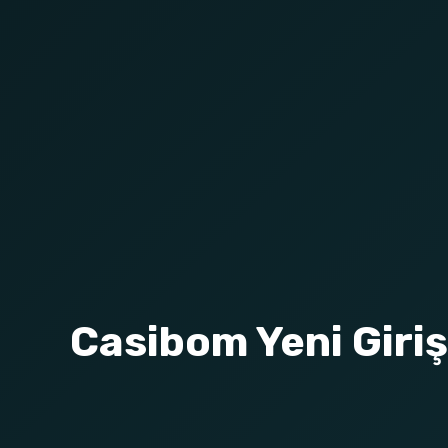
Casibom Yeni Giriş