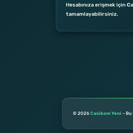
Hesabınıza erişmek için
Ca
tamamlayabilirsiniz.
© 2026
Casibom Yeni
– Bu