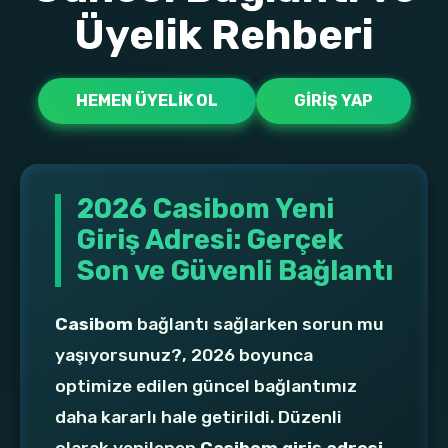
Üyelik Rehberi
HEMEN ÜYELIK OL
GIRIŞ YAP
2026 Casibom Yeni
Giriş Adresi: Gerçek
Son ve Güvenli Bağlantı
Casibom
bağlantı sağlarken sorun mu
yaşıyorsunuz?, 2026 boyunca
optimize edilen güncel bağlantımız
daha kararlı hale getirildi. Düzenli