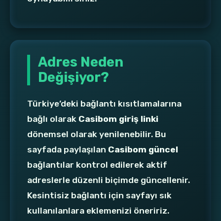
Adres Neden
Değişiyor?
Türkiye’deki bağlantı kısıtlamalarına
bağlı olarak
Casibom giriş linki
dönemsel olarak yenilenebilir. Bu
sayfada paylaşılan
Casibom güncel
bağlantılar kontrol edilerek aktif
adreslerle düzenli biçimde güncellenir.
Kesintisiz bağlantı için sayfayı sık
kullanılanlara eklemenizi öneririz.