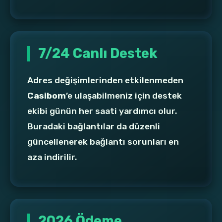
7/24 Canlı Destek
Adres değişimlerinden etkilenmeden
Casibom
’e ulaşabilmeniz için destek
ekibi günün her saati yardımcı olur.
Buradaki bağlantılar da düzenli
güncellenerek bağlantı sorunları en
aza indirilir.
2026 Ödeme