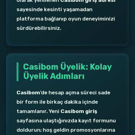
olarak yenilenen
Casibom giriş adresi
sayesinde kesinti yaşamadan
platforma bağlanıp oyun deneyiminizi
sürdürebilirsiniz.
Casibom Üyelik: Kolay
Üyelik Adımları
Casibom
’de hesap açma süreci sade
bir form ile birkaç dakika içinde
tamamlanır. Yeni
Casibom giriş
sayfasına ulaştığınızda kayıt formunu
doldurun; hoş geldin promosyonlarına