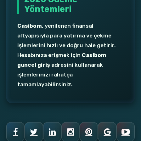
Yöntemleri
Casibom
, yenilenen finansal
altyapısıyla para yatırma ve çekme
işlemlerini hızlı ve doğru hale getirir.
Hesabınıza erişmek için
Casibom
güncel giriş
adresini kullanarak
işlemlerinizi rahatça
tamamlayabilirsiniz.