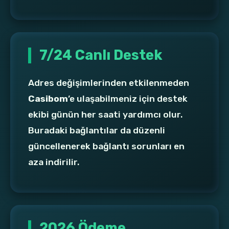
7/24 Canlı Destek
Adres değişimlerinden etkilenmeden
Casibom
’e ulaşabilmeniz için destek
ekibi günün her saati yardımcı olur.
Buradaki bağlantılar da düzenli
güncellenerek bağlantı sorunları en
aza indirilir.
2026 Ödeme