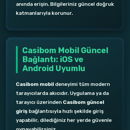
anında erişin. Bilgileriniz güncel doğruk
katmanlarıyla korunur.
Casibom Mobil Güncel
Bağlantı: iOS ve
Android Uyumlu
Casibom mobil
deneyimi tüm modern
tarayıcılarda akıcıdır. Uygulama ya da
tarayıcı üzerinden
Casibom güncel
giriş
bağlantısıyla hızlı şekilde giriş
yapabilir, dilediğiniz her yerde güvenle
oynayabilirsiniz.