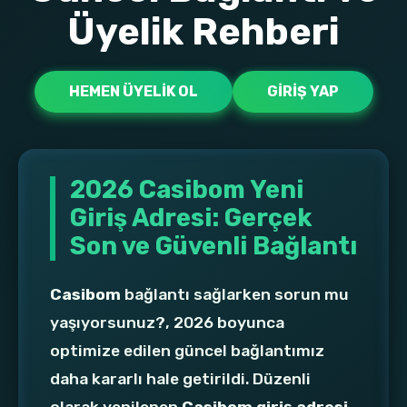
Üyelik Rehberi
HEMEN ÜYELIK OL
GIRIŞ YAP
2026 Casibom Yeni
Giriş Adresi: Gerçek
Son ve Güvenli Bağlantı
Casibom
bağlantı sağlarken sorun mu
yaşıyorsunuz?, 2026 boyunca
optimize edilen güncel bağlantımız
daha kararlı hale getirildi. Düzenli