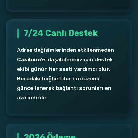
7/24 Canlı Destek
Adres değişimlerinden etkilenmeden
Casibom
’e ulaşabilmeniz için destek
ekibi günün her saati yardımcı olur.
Buradaki bağlantılar da düzenli
güncellenerek bağlantı sorunları en
aza indirilir.
2026 Ödeme