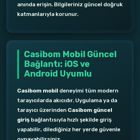
anında erişin. Bilgileriniz güncel doğruk
katmanlarıyla korunur.
Casibom Mobil Güncel
Bağlantı: iOS ve
Android Uyumlu
Casibom mobil
deneyimi tüm modern
tarayıcılarda akıcıdır. Uygulama ya da
tarayıcı üzerinden
Casibom güncel
giriş
bağlantısıyla hızlı şekilde giriş
yapabilir, dilediğiniz her yerde güvenle
oynayabilirsiniz.