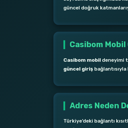
güncel doğruk katmanlarıy
Casibom Mobil 
Casibom mobil
deneyimi t
güncel giriş
bağlantısıyla h
Adres Neden D
Türkiye’deki bağlantı kısı