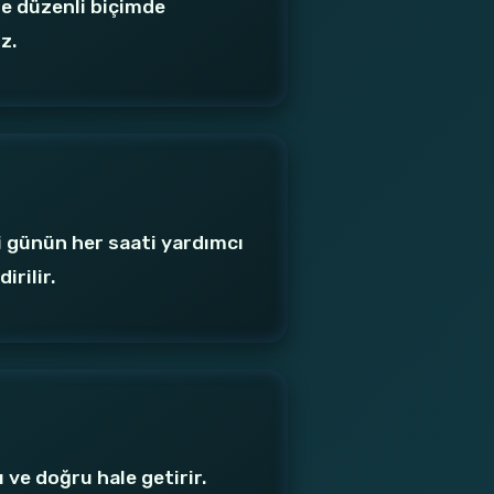
le düzenli biçimde
z.
bi günün her saati yardımcı
irilir.
 ve doğru hale getirir.