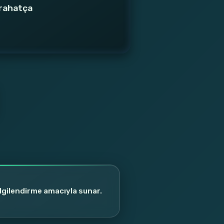
 rahatça
bilgilendirme amacıyla sunar.