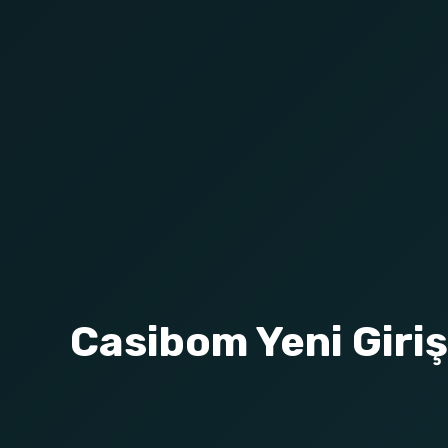
Casibom Yeni Giriş