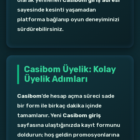
olarak yenilenen
Casibom giriş adresi
sayesinde kesinti yaşamadan
platforma bağlanıp oyun deneyiminizi
sürdürebilirsiniz.
Casibom Üyelik: Kolay
Üyelik Adımları
Casibom
’de hesap açma süreci sade
bir form ile birkaç dakika içinde
tamamlanır. Yeni
Casibom giriş
sayfasına ulaştığınızda kayıt formunu
doldurun; hoş geldin promosyonlarına