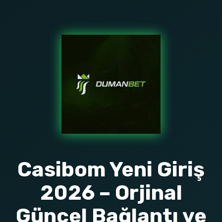
Casibom Yeni Giriş
2026 – Orjinal
Güncel Bağlantı ve