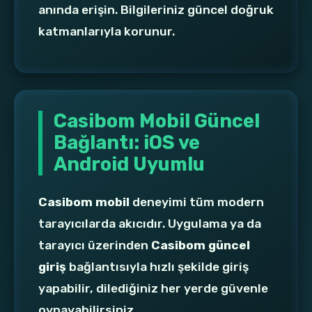
anında erişin. Bilgileriniz güncel doğruk
katmanlarıyla korunur.
Casibom Mobil Güncel
Bağlantı: iOS ve
Android Uyumlu
Casibom mobil
deneyimi tüm modern
tarayıcılarda akıcıdır. Uygulama ya da
tarayıcı üzerinden
Casibom güncel
giriş
bağlantısıyla hızlı şekilde giriş
yapabilir, dilediğiniz her yerde güvenle
oynayabilirsiniz.