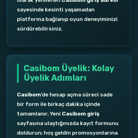
olarak yenilenen
Casibom giriş adresi
sayesinde kesinti yaşamadan
platforma bağlanıp oyun deneyiminizi
sürdürebilirsiniz.
Casibom Üyelik: Kolay
Üyelik Adımları
Casibom
’de hesap açma süreci sade
bir form ile birkaç dakika içinde
tamamlanır. Yeni
Casibom giriş
sayfasına ulaştığınızda kayıt formunu
doldurun; hoş geldin promosyonlarına