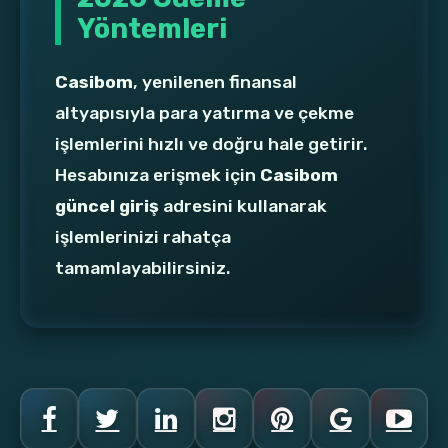
Yöntemleri
Casibom
, yenilenen finansal
altyapısıyla para yatırma ve çekme
işlemlerini hızlı ve doğru hale getirir.
Hesabınıza erişmek için
Casibom
güncel giriş
adresini kullanarak
işlemlerinizi rahatça
tamamlayabilirsiniz.