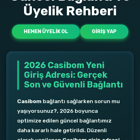
Üyelik Rehberi
HEMEN ÜYELIK OL
GIRIŞ YAP
2026 Casibom Yeni
Giriş Adresi: Gerçek
Son ve Güvenli Bağlantı
Casibom
bağlantı sağlarken sorun mu
yaşıyorsunuz?, 2026 boyunca
optimize edilen güncel bağlantımız
daha kararlı hale getirildi. Düzenli