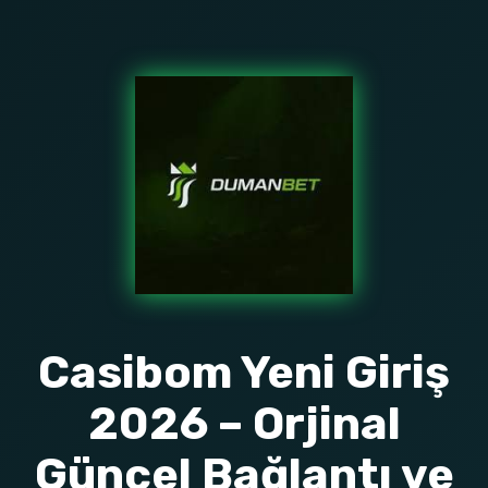
Casibom Yeni Giriş
2026 – Orjinal
Güncel Bağlantı ve