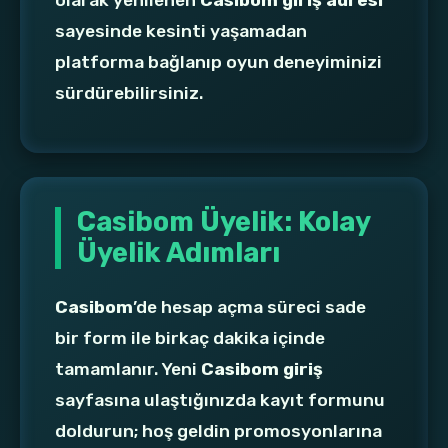
olarak yenilenen
Casibom giriş adresi
sayesinde kesinti yaşamadan
platforma bağlanıp oyun deneyiminizi
sürdürebilirsiniz.
Casibom Üyelik: Kolay
Üyelik Adımları
Casibom
’de hesap açma süreci sade
bir form ile birkaç dakika içinde
tamamlanır. Yeni
Casibom giriş
sayfasına ulaştığınızda kayıt formunu
doldurun; hoş geldin promosyonlarına