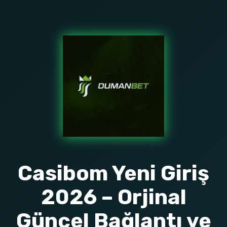
Casibom Yeni Giriş
2026 – Orjinal
Güncel Bağlantı ve