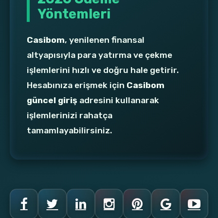
Yöntemleri
Casibom
, yenilenen finansal
altyapısıyla para yatırma ve çekme
işlemlerini hızlı ve doğru hale getirir.
Hesabınıza erişmek için
Casibom
güncel giriş
adresini kullanarak
işlemlerinizi rahatça
tamamlayabilirsiniz.