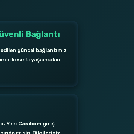
üvenli Bağlantı
edilen güncel bağlantımız
inde kesinti yaşamadan
ır. Yeni
Casibom giriş
nda erişin. Bilgileriniz