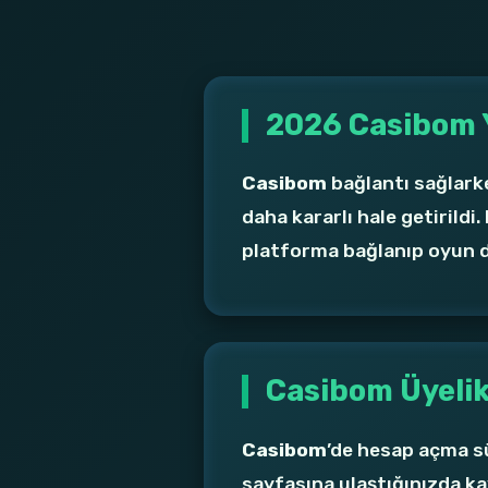
2026 Casibom Y
Casibom
bağlantı sağlark
daha kararlı hale getirildi
platforma bağlanıp oyun d
Casibom Üyelik:
Casibom
’de hesap açma sü
sayfasına ulaştığınızda ka