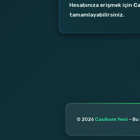
Hesabınıza erişmek için
Ca
tamamlayabilirsiniz.
© 2026
Casibom Yeni
– Bu