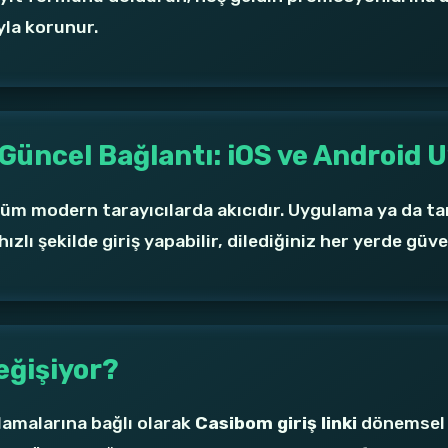
la korunur.
Güncel Bağlantı: iOS ve Android 
üm modern tarayıcılarda akıcıdır. Uygulama ya da ta
ızlı şekilde giriş yapabilir, dilediğiniz her yerde güv
eğişiyor?
tlamalarına bağlı olarak
Casibom giriş linki
dönemsel o